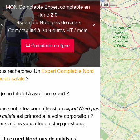
MON Comptable Expert comptable en
ligne 2.0
Disponible Nord pas de calais
<
<
>
>
Comptabilité à 24.9 euros HT / mois
Comptable en ligne
ous recherchez Un
Expert Comptable Nord
s de calais
?
-je un intérêt à avoir un expert ?
us souhaitez connaître si un
expert Nord pas
 calais
est primordial à votre corporation ?
us allons vous dire en cinq questions...
Un
expert Nord pas de calais
est