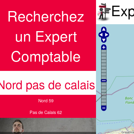
Exp
Recherchez
un Expert
Comptable
Nord pas de calais
Nord 59
Pas de Calais 62