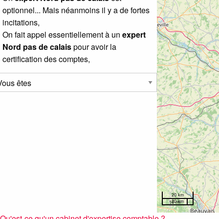
optionnel... Mais néanmoins il y a de fortes
incitations,
On fait appel essentiellement à un
expert
Nord pas de calais
pour avoir la
certification des comptes,
20 km
20 km
10 mi
Qu'est-ce qu'un cabinet d'expertise comptable ?