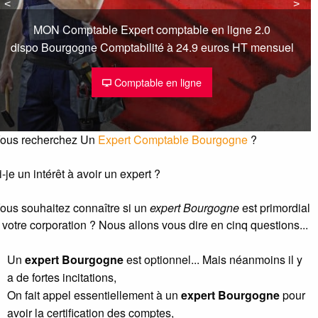
<
<
>
>
MON Comptable Expert comptable en ligne 2.0
dispo Bourgogne Comptabilité à 24.9 euros HT mensuel
Comptable en ligne
ous recherchez Un
Expert Comptable Bourgogne
?
i-je un intérêt à avoir un expert ?
ous souhaitez connaître si un
expert Bourgogne
est primordial
 votre corporation ? Nous allons vous dire en cinq questions...
Un
expert Bourgogne
est optionnel... Mais néanmoins il y
a de fortes incitations,
On fait appel essentiellement à un
expert Bourgogne
pour
avoir la certification des comptes,