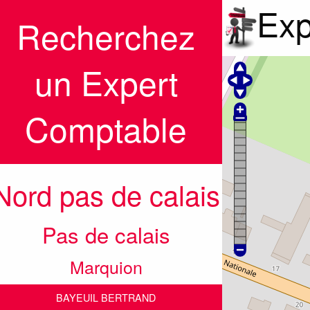
Exp
Recherchez
un Expert
Comptable
Nord pas de calais
Pas de calais
Marquion
BAYEUIL BERTRAND