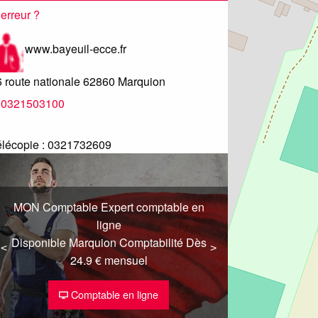
erreur ?
www.bayeuil-ecce.fr
 route nationale
62860
Marquion
0321503100
lécopie :
0321732609
MON Comptable Expert comptable en
ligne
Disponible Marquion Comptabilité Dès
<
<
>
>
24.9 € mensuel
Comptable en ligne