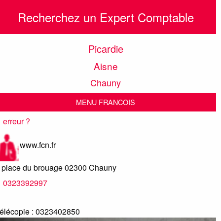
Recherchez un Expert Comptable
Picardie
Aisne
Chauny
MENU FRANCOIS
erreur ?
www.fcn.fr
 place du brouage
02300
Chauny
0323392997
élécopie :
0323402850