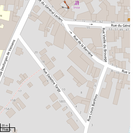
20 m
20 m
100 ft