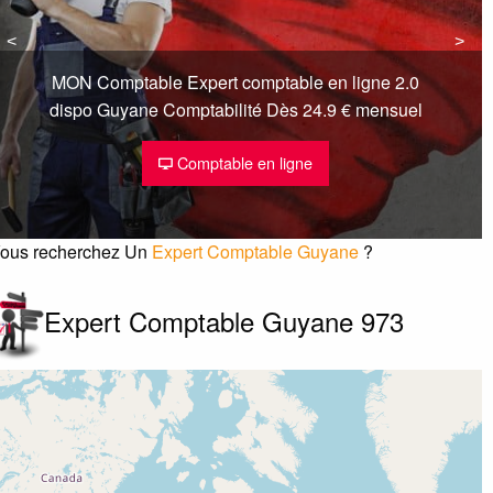
<
<
>
>
ourg de regina
97390
Régina
0607597291
MON Comptable Expert comptable en ligne 2.0
dispo Guyane Comptabilité Dès 24.9 € mensuel
VAN MAELE PHILIPPE
Comptable en ligne
erreur ?
09 residence la rocade cite eau lisette
97300
Guyane
ous recherchez Un
Expert Comptable Guyane
?
0593304627
Expert Comptable Guyane 973
élécopie :
0593304772
REPOS CHANTAL
erreur ?