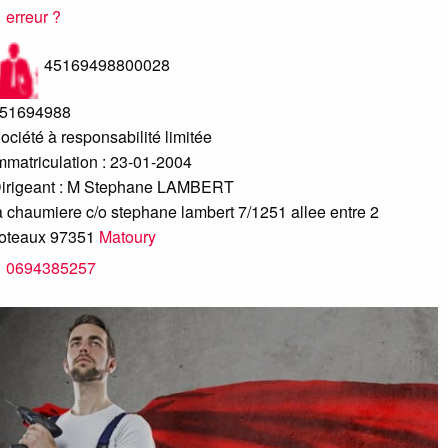
erreur ?
45169498800028
51694988
ociété à responsabilité limitée
mmatriculation : 23-01-2004
irigeant :
M Stephane LAMBERT
a chaumiere c/o stephane lambert 7/1251 allee entre 2
oteaux
97351
Matoury
0694385257
élécopie :
0545366182
APPROOVE
erreur ?
www.approove.fr