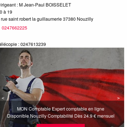
irigeant :
M Jean-Paul BOISSELET
0 à 19
 rue saint robert la guillaumerie
37380
Nouzilly
0247662225
élécopie :
0247613239
<
<
>
>
MON Comptable Expert comptable en ligne
Disponible Nouzilly Comptabilité Dès 24.9 € mensuel