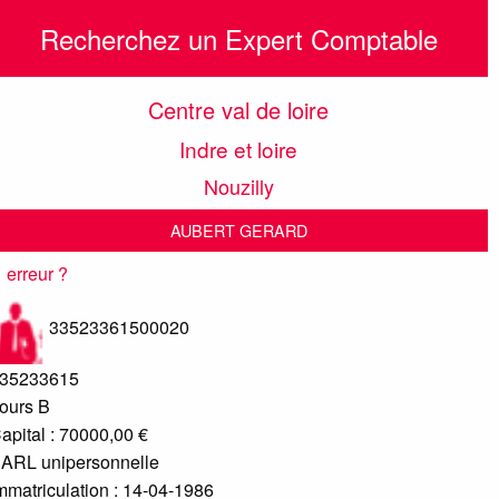
Recherchez un Expert Comptable
Centre val de loire
Indre et loire
Nouzilly
AUBERT GERARD
erreur ?
33523361500020
35233615
ours B
apital : 70000,00 €
ARL unipersonnelle
mmatriculation : 14-04-1986