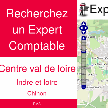
Exp
Recherchez
un Expert
Comptable
Centre val de loire
Indre et loire
Chinon
RMA