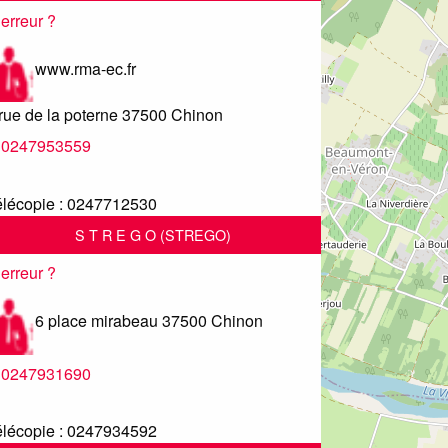
erreur ?
www.rma-ec.fr
rue de la poterne
37500
Chinon
0247953559
lécopie :
0247712530
S T R E G O (STREGO)
erreur ?
6 place mirabeau
37500
Chinon
0247931690
lécopie :
0247934592