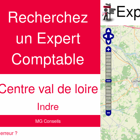
Exp
Recherchez
un Expert
Comptable
Centre val de loire
Indre
MG Conseils
erreur ?