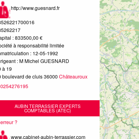
http://www.guesnard.fr
8526221700016
85262217
pital : 833500,00 €
ciété à responsabilité limitée
matriculation : 12-05-1992
rigeant :
M Michel GUESNARD
0 à 19
 boulevard de cluis
36000
Châteauroux
0254276195
AUBIN TERRASSIER EXPERTS
COMPTABLES (ATEC)
erreur ?
www.cabinet-aubin-terrassier.com